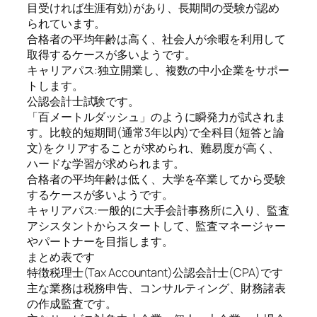
目受ければ生涯有効)があり、長期間の受験が認め
られています。
合格者の平均年齢は高く、社会人が余暇を利用して
取得するケースが多いようです。
キャリアパス:独立開業し、複数の中小企業をサポー
トします。
公認会計士試験です。
「百メートルダッシュ」のように瞬発力が試されま
す。比較的短期間(通常3年以内)で全科目(短答と論
文)をクリアすることが求められ、難易度が高く、
ハードな学習が求められます。
合格者の平均年齢は低く、大学を卒業してから受験
するケースが多いようです。
キャリアパス:一般的に大手会計事務所に入り、監査
アシスタントからスタートして、監査マネージャー
やパートナーを目指します。
まとめ表です
特徴税理士(Tax Accountant)公認会計士(CPA)です
主な業務は税務申告、コンサルティング、財務諸表
の作成監査です。