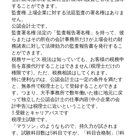
することができます。
監査権:上場企業に対する法廷監査の署名権はありま
せん。
公認会計士です。
監査署名権:法定の「監査報告署名権」を持って、彼
らまたはその所在の会計事務所だけが上場会社の財
務諸表に対して法律効力の監査報告書を発行するこ
とができます。
税務サービス:税法は知っていても、お客様の税務申
告を直接代行することはできません(税理士だけの
権限です)。ただ、税務相談はしてくれます。
特に便利なのは、公認会計士は一定の条件を満たす
と、無条件で税理士として登録することができま
す。つまり、大手事務所で数年働いた後に地元に戻
って独立した公認会計士の仕事内容(中小企業の会
計申告)は税理士に近いということです。
3.受験とキャリアパスです
税理士試験です。
「マラソン」のようなもので、持久力が試されま
す。試験科目数は5科目ですが、「科目合格制」(1科