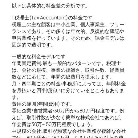
以下は具体的な料金差の分析です。
1.税理士(Tax Accountant)の料金です。
税理士の主な顧客は中小企業、個人事業主、フリー
ランスであり、その多くは年次的、反復的な簿記や
申告業務を行っています。そのため、課金モデルは
固定的で透明です。
一般的な料金モデルです
年間固定費制:最も一般的なパターンです。税理士
は、会社の規模、事業の複雑さ、取引件数、従業員
数などに応じて、年間の総費用を提示します。
月・四半期ごとの料金:事務所によっては、年間料金
を月払いと四半期払いに分けているところもありま
す。
費用の範囲(年間費用)です。
零細企業/自営業者:30万円から80万円程度です。例
えば、取引件数が少なく簡単な株式会社であれば、
年会費は30万~ 50万円程度でしょう。
中規模の会社:取引が頻繁な会社や業務が複雑な会社
では、80万円から150万円、あるいはそれ以上の費