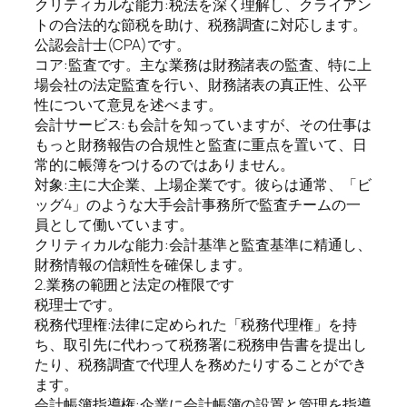
クリティカルな能力:税法を深く理解し、クライアン
トの合法的な節税を助け、税務調査に対応します。
公認会計士(CPA)です。
コア:監査です。主な業務は財務諸表の監査、特に上
場会社の法定監査を行い、財務諸表の真正性、公平
性について意見を述べます。
会計サービス:も会計を知っていますが、その仕事は
もっと財務報告の合規性と監査に重点を置いて、日
常的に帳簿をつけるのではありません。
対象:主に大企業、上場企業です。彼らは通常、「ビ
ッグ4」のような大手会計事務所で監査チームの一
員として働いています。
クリティカルな能力:会計基準と監査基準に精通し、
財務情報の信頼性を確保します。
2.業務の範囲と法定の権限です
税理士です。
税務代理権:法律に定められた「税務代理権」を持
ち、取引先に代わって税務署に税務申告書を提出し
たり、税務調査で代理人を務めたりすることができ
ます。
会計帳簿指導権:企業に会計帳簿の設置と管理を指導