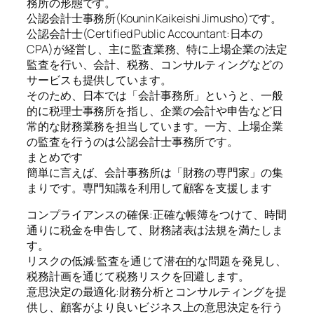
務所の形態です。
公認会計士事務所(Kounin Kaikeishi Jimusho)です。
公認会計士(Certified Public Accountant:日本の
CPA)が経営し、主に監査業務、特に上場企業の法定
監査を行い、会計、税務、コンサルティングなどの
サービスも提供しています。
そのため、日本では「会計事務所」というと、一般
的に税理士事務所を指し、企業の会計や申告など日
常的な財務業務を担当しています。一方、上場企業
の監査を行うのは公認会計士事務所です。
まとめです
簡単に言えば、会計事務所は「財務の専門家」の集
まりです。専門知識を利用して顧客を支援します
コンプライアンスの確保:正確な帳簿をつけて、時間
通りに税金を申告して、財務諸表は法規を満たしま
す。
リスクの低減:監査を通じて潜在的な問題を発見し、
税務計画を通じて税務リスクを回避します。
意思決定の最適化:財務分析とコンサルティングを提
供し、顧客がより良いビジネス上の意思決定を行う