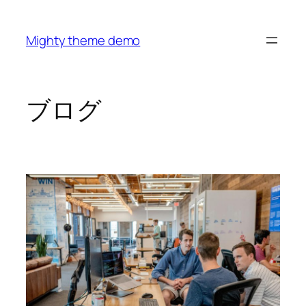
内
容
Mighty theme demo
を
ス
キ
ッ
ブログ
プ