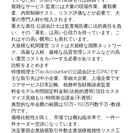
複雑なサービス:監査には大量の現場作業、書類審
査、内部制御テスト、リスク評価などが必要で、大
量の専門人材が投入されます。
重大な責任:公認会計士は監査報告書に法的責任を負
い、その「署名」は高い公信力を持っています。こ
れはその高い費用にも表れています。
大規模な机関運営:コストは大規模な国際ネットワー
ク、高級な人材、厳格な品質管理システムなどの高
い運営コストをカバーする必要があります。
比較をまとめます
特徴税理士(Tax Accountant)公認会計士(CPA)です
主な取引先は中小企業、零細大企業、上場企業です
コアサービス日常記帳、税務申告財務諸表監査
料金モデル年間固定料金制(比較的透明)項目カスタ
マイズ見積もり/時間単位課金(不透明)
典型的な年会費の範囲は30万~ 150万円数千万~数億
円です。
価格比較性が高く、市場では概ね低水準で、一件一
件オーダー交渉になっています。
決定要因企業規模取引件数企業規模複雑性リスク工