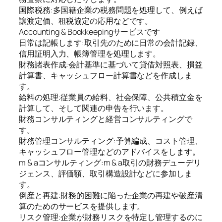
国際税務:多国籍企業の税務問題を処理して、例えば
譲渡定価、租税協定の応用などです。
Accounting & Bookkeepingサービスです
日常は記帳します:取引先のために日常の会計記録、
信用証明入力、帳簿管理を処理します。
財務諸表作成:会計基準に基づいて貸借対照表、損益
計算書、キャッシュフロー計算書などを作成しま
す。
給料の処理:従業員の給料、社会保障、公共積立金を
計算して、そして関連の申告を行います。
財務コンサルティングと経営コンサルティングで
す。
財務管理コンサルティング:予算編成、コスト管理、
キャッシュフロー管理などのアドバイスをします。
m & aコンサルティング:m & a取引の財務デューデリ
ジェンス、評価額、取引構造設計などに参加しま
す。
倒産と再建:財務的困難に陥った企業の再建や破産清
算のためのサービスを提供します。
リスク管理:企業が財務リスクを特定し管理するのに